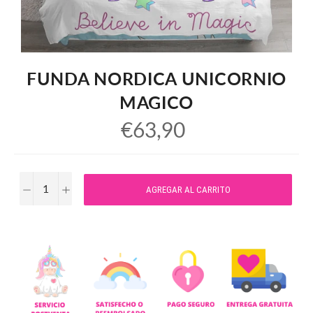
FUNDA NORDICA UNICORNIO
MAGICO
Precio
€63,90
habitual
−
+
AGREGAR AL CARRITO