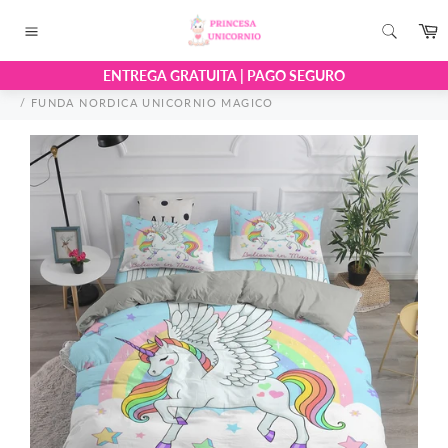
Ir
C
directamente
Navegación
al
ENTREGA GRATUITA | PAGO SEGURO
contenido
/
FUNDA NORDICA UNICORNIO MAGICO